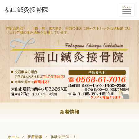
Menu
福山鍼灸接骨院
体験会開催！！...|首・肩・腰の痛み、骨盤の歪みに鍼やストレッチも積極的に取
り入れ早期の痛み消失を目指しています。
新着情報
ホーム
>
新着情報
>
体験会開催！！