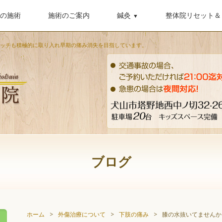
の施術
施術のご案内
鍼灸
整体院リセット＆
▼
トレッチも積極的に取り入れ早期の痛み消失を目指しています。
ブログ
ホーム
>
外傷治療について
>
下肢の痛み
>
膝の水抜いてませんか